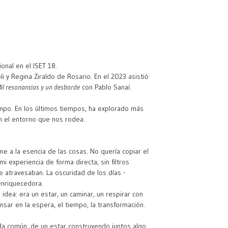
onal en el ISET 18.
i y Regina Ziraldo de Rosario. En el 2023 asistió
il resonancias y un desborde
con Pablo Sanaí.
empo. En los últimos tiempos, ha explorado más
n el entorno que nos rodea.
me a la esencia de las cosas. No quería copiar el
i experiencia de forma directa, sin filtros
 atravesaban. La oscuridad de los días -
enriquecedora.
idea: era un estar, un caminar, un respirar con
sar en la espera, el tiempo, la transformación.
ida común, de un estar construyendo juntos algo