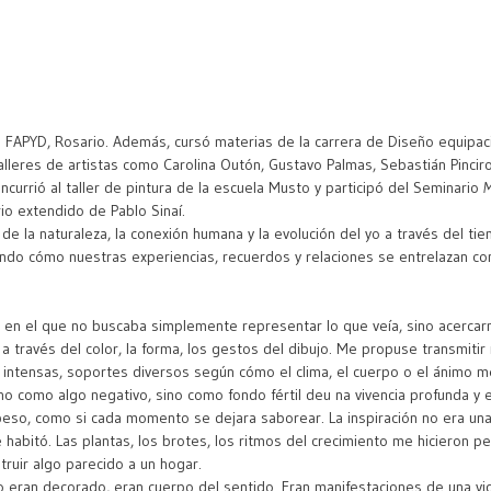
a FAPYD, Rosario. Además, cursó materias de la carrera de Diseño equipaci
alleres de artistas como Carolina Outón, Gustavo Palmas, Sebastián Pincirol
ncurrió al taller de pintura de la escuela Musto y participó del Seminario
M
io extendido de Pablo Sinaí.
de la naturaleza, la conexión humana y la evolución del yo a través del ti
ndo cómo nuestras experiencias, recuerdos y relaciones se entrelazan co
ido en el que no buscaba simplemente representar lo que veía, sino acercar
a través del color, la forma, los gestos del dibujo. Me propuse transmitir m
intensas, soportes diversos según cómo el clima, el cuerpo o el ánimo me
no como algo negativo, sino como fondo fértil deu na vivencia profunda y 
peso, como si cada momento se dejara saborear. La inspiración no era una 
abitó. Las plantas, los brotes, los ritmos del crecimiento me hicieron pen
uir algo parecido a un hogar.
… no eran decorado, eran cuerpo del sentido. Eran manifestaciones de una v