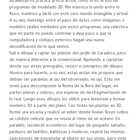
atraviesan mi práctica artista actual, como lo es el uso de
programas de modelado 3D. Me interesa la unión entre lo
físico, matérico y táctil con este otro mundo intangible y virtual.
A su vez, investigo entre el paso de datos como imágenes o
modelos reales mediados por estos programas, una relectura
que en parte no puedo controlar y deja paso a que la
computadora y códigos externos hagan una nueva
decodificación de lo que vemos.
Salí a dibujar y captar las plantas del jardín de Curadora, pero
de manera diferente a la convencional. Apelando a captarlas
desde sus vistas principales, recurrí a conceptos de dibujos
técnico para hacerlo, a su vez, estas vistas me propuse que
debían ser paralelas al ojo del observado, mi ojo. Esto me
sirvió para descomponer la forma de la flora del lugar, en
partes planas y colores, una especie de desfragmentación de
lo real. Luego esos dibujos los utilicé para texturizar y formar
modelos 3D a partir del plano. Con todas las plantas en 3D,
formé una escena y realicé un video donde llovían flores sobre
un colchón celeste que se movía al ritmo de un océano. En
paralelo, recolecté escombros del lugar de pequeño tamaño,
pedazos de ladrillos, baldosas y maderas, realicé las mismas
operaciones de interpretar al objeto en sus vistas, pero esta