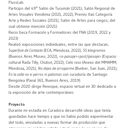
FlussLab.
Participo del 49° Salón de Tucumán (2021), Salón Regional de
Artes Visuales Vendimia (2021, 2022), Premio Itaú Categoría
Arte y Redes Sociales (2021), Salón de Artes para ciegos, del
cual obtiene mención (2021).
Recio beca Formación y Formadores del FNA (2019, 2022 y
2023)
Realizó exposiciones individuales, entre las que destacan,
Superficie de Contacto
(ECA, Mendoza, 2022),
55 kilogramos
(Buenos Aires Museo, 2022),
<a-paisaje><post/paisaje>
(Espacio
cultural Rada Tilly, Chubut, 2022),
Cielo raso
(Anexo del MMAMM,
Mendoza, 2021),
No dejes de arroparme
(Bunker, San Juan, 2021),
En la calle no vi perros ni palomas
con curaduría de Santiago
Bengolea (Panal 361, Buenos Aires, 2019).
Desde 2020 dirige Revoque, espacio virtual en 3D dedicado a
la exposición de arte contemporáneo.
Proyecto
Durante mi estadía en Curadora desarrollé ideas que tenía
guardadas hace tiempo y que no había podido experimentar
del todo, vinculadas a nuevas formar de producción que